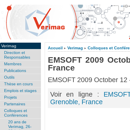
Verimag
Accueil
Verimag
Colloques et Confér
>
>
Direction et
Responsables
EMSOFT 2009 Octobe
Membres
France
Publications
Outils
EMSOFT 2009 October 12 -
Thèse en cours
Emplois et stages
Voir en ligne :
EMSOFT
Projets
Grenoble, France
Partenaires
Colloques et
Conférences
20 ans de
Verimag, 26-