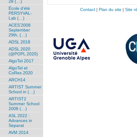
28 (…)
École d’été
Contact
|
Plan du site
|
Site r
PERSYVAL-
Lab (…)
ACES’2008
September
29th, (…)
ADSL 2018
ADSL 2020
(@POPL 2020)
AlgoTel 2017
AlgoTel et
CoRes 2020
ARCH14
ARTIST Summer
School in (…)
ARTIST2
Summer School
2008 (…)
ASL 2022 :
Advances in
Separat
AVM 2014