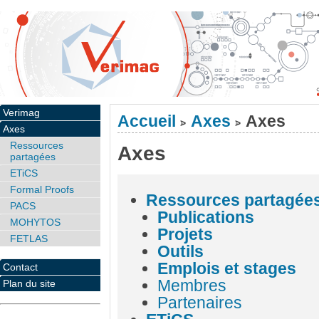
Verimag
Accueil
Axes
Axes
>
>
Axes
Ressources
Axes
partagées
ETiCS
Formal Proofs
Ressources partagée
PACS
Publications
MOHYTOS
Projets
FETLAS
Outils
Emplois et stages
Contact
Membres
Plan du site
Partenaires