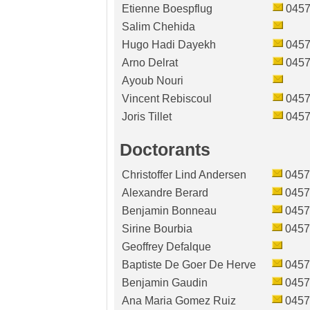
Etienne Boespflug
0457
Salim Chehida
Hugo Hadi Dayekh
0457
Arno Delrat
0457
Ayoub Nouri
Vincent Rebiscoul
0457
Joris Tillet
0457
Doctorants
Christoffer Lind Andersen
0457
Alexandre Berard
0457
Benjamin Bonneau
0457
Sirine Bourbia
0457
Geoffrey Defalque
Baptiste De Goer De Herve
0457
Benjamin Gaudin
0457
Ana Maria Gomez Ruiz
0457