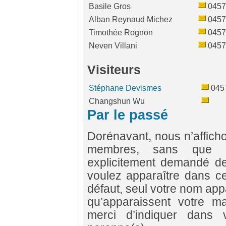
Basile Gros
0457
Alban Reynaud Michez
0457
Timothée Rognon
0457
Neven Villani
0457
Visiteurs
Stéphane Devismes
045
Changshun Wu
Par le passé
Dorénavant, nous n’afficho
membres, sans que c
explicitement demandé de 
voulez apparaître dans ce
défaut, seul votre nom app
qu’apparaissent votre ma
merci d’indiquer dans 