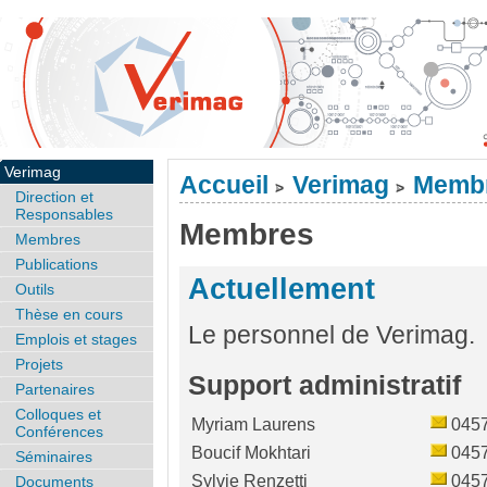
Verimag
Accueil
Verimag
Memb
>
>
Direction et
Responsables
Membres
Membres
Publications
Actuellement
Outils
Thèse en cours
Le personnel de Verimag.
Emplois et stages
Projets
Support administratif
Partenaires
Colloques et
Myriam Laurens
045
Conférences
Boucif Mokhtari
045
Séminaires
Sylvie Renzetti
045
Documents