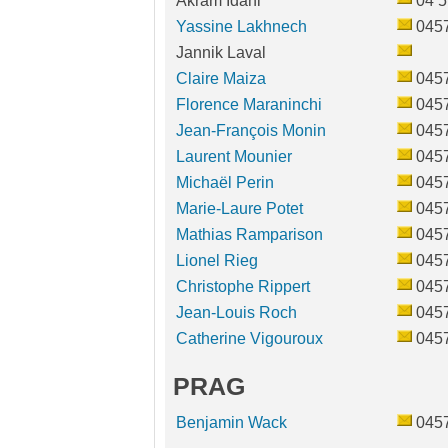
Akram Idani
04 5
Yassine Lakhnech
045
Jannik Laval
Claire Maiza
045
Florence Maraninchi
045
Jean-François Monin
045
Laurent Mounier
045
Michaël Perin
045
Marie-Laure Potet
045
Mathias Ramparison
045
Lionel Rieg
045
Christophe Rippert
045
Jean-Louis Roch
045
Catherine Vigouroux
045
PRAG
Benjamin Wack
045