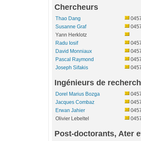
Chercheurs
Thao Dang
045
Susanne Graf
045
Yann Herklotz
Radu Iosif
045
David Monniaux
045
Pascal Raymond
045
Joseph Sifakis
045
Ingénieurs de recherc
Dorel Marius Bozga
045
Jacques Combaz
045
Erwan Jahier
045
Olivier Lebeltel
045
Post-doctorants, Ater e