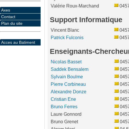
Valérie Roux-Marchand
045
Axes
Contact
Support Informatique
Plan du site
Vincent Blanc
045
Patrick Fulconis
045
Acces au Batiment
Enseignants-Chercheu
Nicolas Basset
045
Saddek Bensalem
045
Sylvain Boulme
045
Pierre Corbineau
045
Alexandre Donze
045
Cristian Ene
045
Bruno Ferres
045
Laure Gonnord
045
Bruno Grenet
045