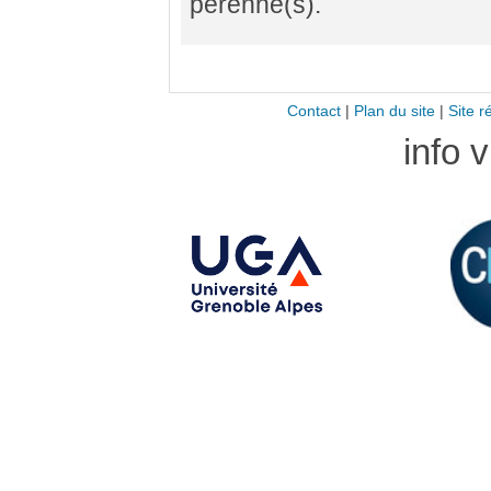
perenne(s).
Contact
|
Plan du site
|
Site r
info 