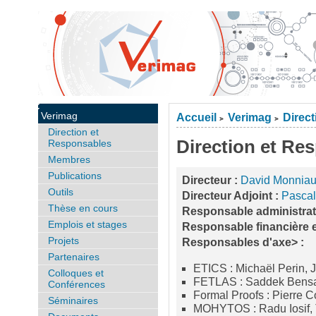
Verimag
Accueil
Verimag
Direc
>
>
Direction et
Direction et Re
Responsables
Membres
Publications
Directeur :
David Monnia
Outils
Directeur Adjoint :
Pasca
Thèse en cours
Responsable administrati
Emplois et stages
Responsable financière 
Projets
Responsables d'axe> :
Partenaires
ETICS : Michaël Perin,
Colloques et
FETLAS : Saddek Bens
Conférences
Formal Proofs : Pierre 
Séminaires
MOHYTOS : Radu Iosif,