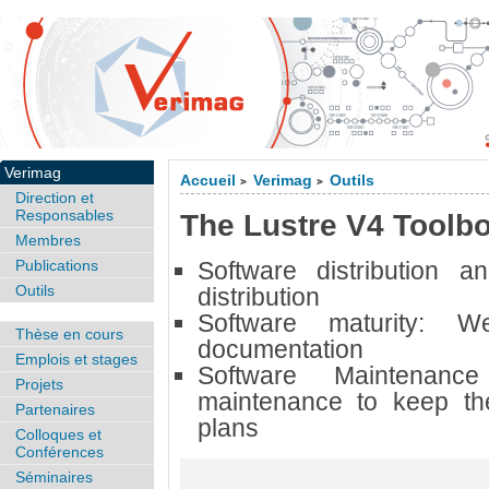
Verimag
Accueil
Verimag
Outils
>
>
Direction et
Responsables
The Lustre V4 Toolb
Membres
Publications
Software distribution a
Outils
distribution
Software maturity:
We
Thèse en cours
documentation
Emplois et stages
Software Maintenan
Projets
maintenance to keep the
Partenaires
plans
Colloques et
Conférences
Séminaires