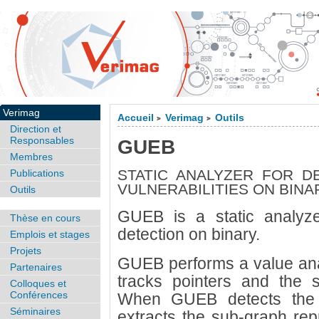
Verimag
Accueil
Verimag
Outils
>
>
Direction et
Responsables
GUEB
Membres
STATIC ANALYZER FOR D
Publications
VULNERABILITIES ON BIN
Outils
GUEB is a static analyzer
Thèse en cours
detection on binary.
Emplois et stages
Projets
GUEB performs a value ana
Partenaires
tracks pointers and the s
Colloques et
Conférences
When GUEB detects the u
Séminaires
extracts the sub-graph repr