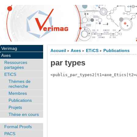
Verimag
Accueil
Axes
ETiCS
Publications
>
>
>
Axes
par types
Ressources
partagées
ETiCS
<publis_par_types2|t1=axe_Etics|t2=
Thèmes de
recherche
Membres
Publications
Projets
Thèse en cours
Formal Proofs
PACS