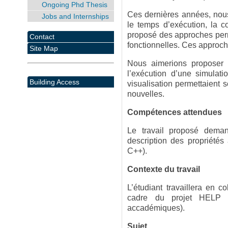
Ongoing Phd Thesis
Ces dernières années, nou
Jobs and Internships
le temps d’exécution, la 
proposé des approches perm
Contact
fonctionnelles. Ces approch
Site Map
Nous aimerions proposer d
l’exécution d’une simulat
Building Access
visualisation permettaient 
nouvelles.
Compétences attendues
Le travail proposé dem
description des propriétés
C++).
Contexte du travail
L’étudiant travaillera en c
cadre du projet HELP qu
accadémiques).
Sujet