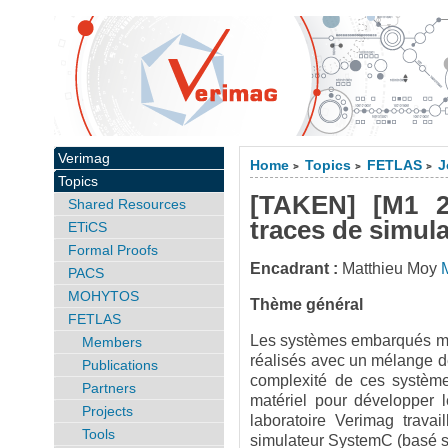
Verimag
Home
Topics
FETLAS
J
>
>
>
Topics
[TAKEN] [M1 20
Shared Resources
traces de simul
ETiCS
Formal Proofs
Encadrant :
Matthieu Moy
PACS
MOHYTOS
Thème général
FETLAS
Les systèmes embarqués mode
Members
réalisés avec un mélange de 
Publications
complexité de ces systèmes,
Partners
matériel pour développer le
Projects
laboratoire Verimag trava
Tools
simulateur SystemC (basé s