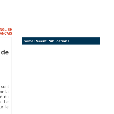
NGLISH
ANÇAIS
Some Recent Publications
 de
 sont
né la
té du
s. Le
ur le