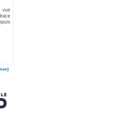
e vue
trace
epuis
nse]