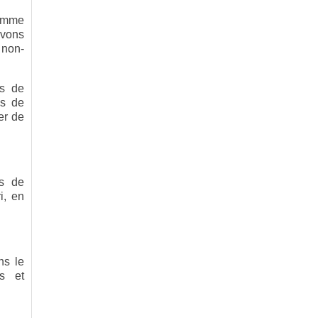
comme
avons
 non-
ls de
ls de
er de
s de
i, en
ns le
ls et