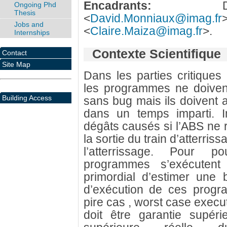
Encadrants:
Davi
Ongoing Phd
Thesis
<
David.Monniaux@imag.fr
Jobs and
<
Claire.Maiza@imag.fr
>.
Internships
Contexte Scientifique
Contact
Site Map
Dans les parties critiques
les programmes ne doiven
Building Access
sans bug mais ils doivent a
dans un temps imparti. I
dégâts causés si l’ABS ne r
la sortie du train d’atterris
l’atterrissage. Pour p
programmes s’exécutent 
primordial d’estimer une
d’exécution de ces progr
pire cas , worst case execu
doit être garantie supér