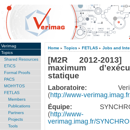
Verimag
Home
Topics
FETLAS
Jobs and Inte
>
>
>
Topics
[M2R 2012-2013]
Shared Resources
maximum d’exécu
ETiCS
Formal Proofs
statique
PACS
MOHYTOS
Laboratoire:
Verim
FETLAS
(
http://www-verimag.imag.fr
Members
Équipe:
SYNCHRO
Publications
Partners
(
http://www-
Projects
verimag.imag.fr/SYNCHR
Tools