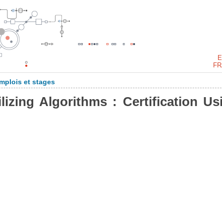
E
FR
mplois et stages
ilizing Algorithms : Certification Us