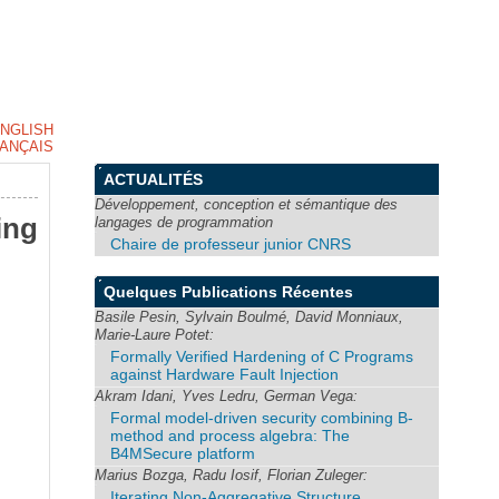
NGLISH
ANÇAIS
ACTUALITÉS
Développement, conception et sémantique des
ing
langages de programmation
Chaire de professeur junior CNRS
Quelques Publications Récentes
Basile Pesin, Sylvain Boulmé, David Monniaux,
Marie-Laure Potet:
Formally Verified Hardening of C Programs
against Hardware Fault Injection
Akram Idani, Yves Ledru, German Vega:
Formal model-driven security combining B-
method and process algebra: The
B4MSecure platform
Marius Bozga, Radu Iosif, Florian Zuleger:
Iterating Non-Aggregative Structure