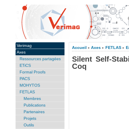
Verimag
Accueil
Axes
FETLAS
E
>
>
>
Axes
Silent Self-Stab
Ressources partagées
Coq
ETiCS
Formal Proofs
PACS
MOHYTOS
FETLAS
Membres
Publications
Partenaires
Projets
Outils