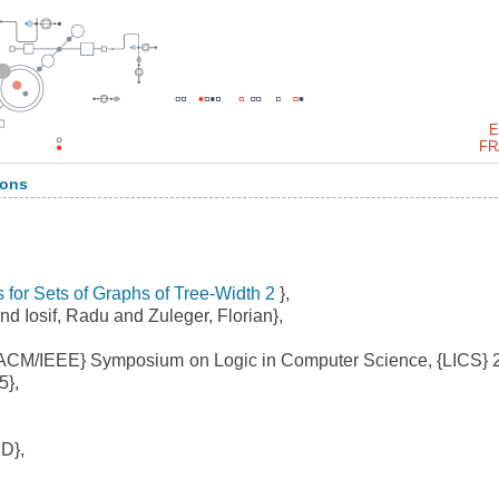
E
FR
ions
for Sets of Graphs of Tree-Width 2
},
 Iosif, Radu and Zuleger, Florian},
{ACM/IEEE} Symposium on Logic in Computer Science, {LICS} 
5},
D},