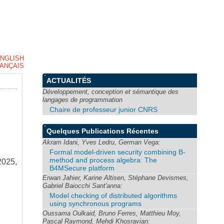
NGLISH
ANÇAIS
ACTUALITÉS
Développement, conception et sémantique des
langages de programmation
Chaire de professeur junior CNRS
Quelques Publications Récentes
Akram Idani, Yves Ledru, German Vega:
Formal model-driven security combining B-
method and process algebra: The
2025,
B4MSecure platform
Erwan Jahier, Karine Altisen, Stéphane Devismes,
Gabriel Baiocchi Sant'anna:
Model checking of distributed algorithms
using synchronous programs
Oussama Oulkaid, Bruno Ferres, Matthieu Moy,
Pascal Raymond, Mehdi Khosravian: