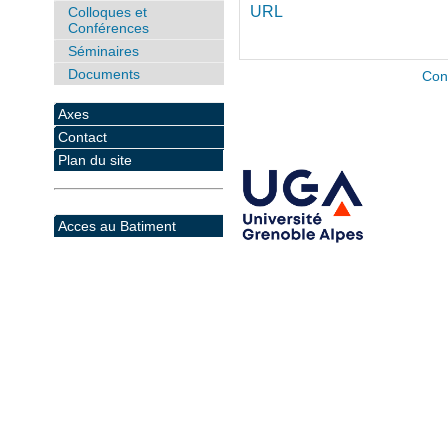
URL
Colloques et
Conférences
Séminaires
Documents
Con
Axes
Contact
Plan du site
Acces au Batiment