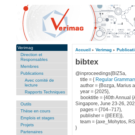
Verimag
Accueil
Verimag
Publicat
>
>
Direction et
Responsables
bibtex
Membres
Publications
@inproceedings{BIZ5a,
title = {
Regular Grammars 
Avec comité de
lecture
author = {Bozga, Marius and
year = {2025},
Rapports Techniques
booktitle = {40th Annual 
Singapore, June 23-26, 202
Outils
pages = {704--717},
Thèse en cours
publisher = {{IEEE}},
Emplois et stages
team = {axe_Mohytos, RS
Projets
}
Partenaires