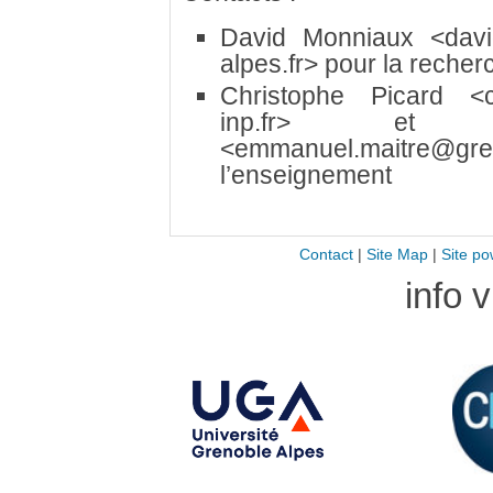
David Monniaux
<dav
alpes.fr>
pour la recher
Christophe Picard
<
inp.fr>
et Emm
<emmanuel.maitre@gren
l’enseignement
Contact
|
Site Map
|
Site po
info 