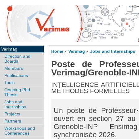
Verimag
Home
Verimag
Jobs and Internships
>
>
Direction and
Boards
Poste de Professeu
Members
Verimag/Grenoble-IN
Publications
Tools
INTELLIGENCE ARTIFICIEL
Ongoing Phd
MÉTHODES FORMELLES
Thesis
Jobs and
Internships
Un poste de Professeur⋅
Projects
ouvert en section 27 au
Partners
Grenoble-INP Ensim
Workshops and
Conferences
synchronisée 2026.